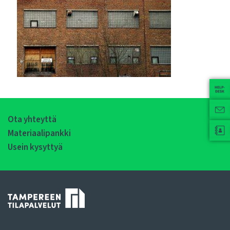
Ota yhteyttä
Materiaalipankki
Usein kysyttyä