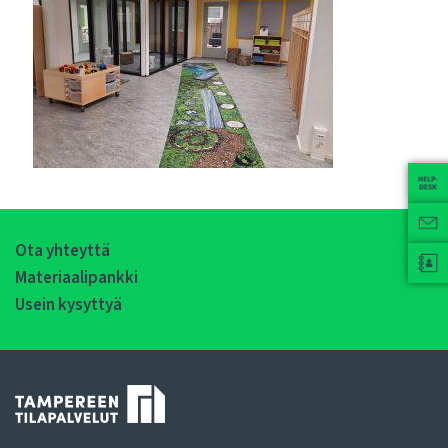
Ota yhteyttä
Materiaalipankki
Usein kysyttyä