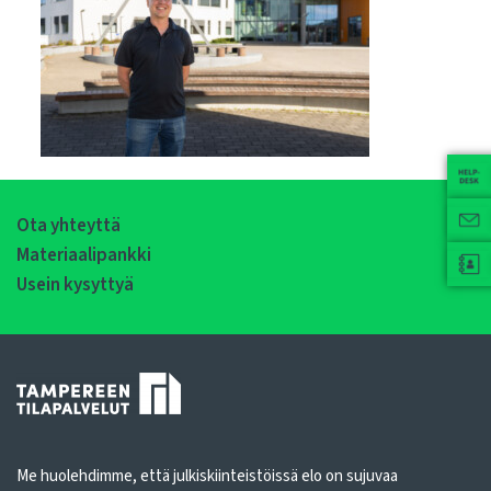
Ota yhteyttä
Materiaalipankki
Usein kysyttyä
Me huolehdimme, että julkiskiinteistöissä elo on sujuvaa