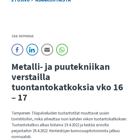
ETUSIVU
AJANKOHTAISTA
Jaa somessa:
Metalli- ja puutekniikan
verstailla
tuontantokatkoksia vko 16
– 17
Tampereen Tilapalveluiden tuotantotilat muuttavat uusiin
toimitiloihin, mikä aiheuttaa noin kahden viikon tuotantokatkoksen.
Tuotantokatkos alkaa tiistaina 19.4.2022 ja kestää arviolta
perjantaihin 29.4.2022. Kiinteistöjen kunnossapitotoiminta jatkuu
normaalisti.