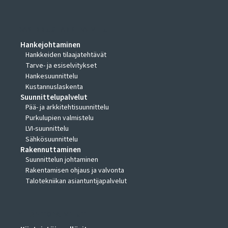
RAKENNUSHANKEPALVELUT
Hankejohtaminen
Hankkeiden tilaajatehtävät
Tarve- ja esiselvitykset
Hankesuunnittelu
Kustannuslaskenta
Suunnittelupalvelut
Pää- ja arkkitehtisuunnittelu
Purkulupien valmistelu
LVI-suunnittelu
Sähkösuunnittelu
Rakennuttaminen
Suunnittelun johtaminen
Rakentamisen ohjaus ja valvonta
Talotekniikan asiantuntijapalvelut
YLLÄPITOPALVELUT