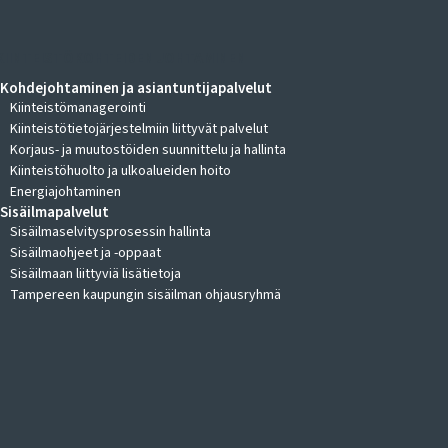
KIINTEISTÖKOHTEIDEN JOHTAMINEN
Kohdejohtaminen ja asiantuntijapalvelut
Kiinteistömanagerointi
Kiinteistötietojärjestelmiin liittyvät palvelut
Korjaus- ja muutostöiden suunnittelu ja hallinta
Kiinteistöhuolto ja ulkoalueiden hoito
Energiajohtaminen
Sisäilmapalvelut
Sisäilmaselvitysprosessin hallinta
Sisäilmaohjeet ja -oppaat
Sisäilmaan liittyviä lisätietoja
Tampereen kaupungin sisäilman ohjausryhmä