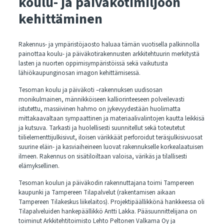
koulu- ja päiväkotimiljöön
kehittäminen
Rakennus- ja ympäristöjaosto haluaa tämän vuotisella palkinnolla
painottaa koulu- ja päiväkotirakennusten arkkitehtuurin merkitystä
lasten ja nuorten oppimisympäristöissä sekä vaikutusta
lähiökaupunginosan imagon kehittämisessä.
Tesoman koulu ja päiväkoti –rakennuksen uudisosan
monikulmainen, männikköiseen kalliorinteeseen polveilevasti
istutettu, massiivinen hahmo on jykevyydestään huolimatta
mittakaavaltaan sympaattinen ja materiaalivalintojen kautta leikkisä
ja kutsuva. Tarkasti ja huolellisesti suunnitellut sekä toteutetut
tiilielementtijulkisivut, iloisen värikkäät perforoidut teräsjulkisivuosat
suurine eläin- ja kasviaiheineen luovat rakennukselle korkealaatuisen
ilmeen. Rakennus on sisätiloiltaan valoisa, värikäs ja tilallisesti
elämyksellinen.
Tesoman koulun ja päiväkodin rakennuttajana toimi Tampereen
kaupunki ja Tampereen Tilapalvelut (rakentamisen aikaan
Tampereen Tilakeskus liikelaitos). Projektipäällikkönä hankkeessa oli
Tilapalveluiden hankepäällikkö Antti Lakka. Pääsuunnittelijana on
toiminut Arkkitehtitoimisto Lehto Peltonen Valkama Oy ja