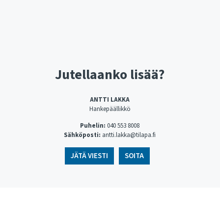
Jutellaanko lisää?
ANTTI LAKKA
Hankepäällikkö
Puhelin:
040 553 8008
Sähköposti:
antti.lakka@tilapa.fi
JÄTÄ VIESTI
SOITA