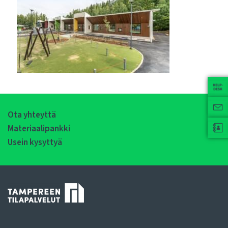
Ota yhteyttä
Materiaalipankki
Usein kysyttyä