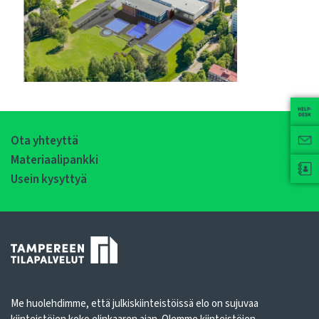
Ota yhteyttä
Materiaalipankki
Usein kysyttyä
Me huolehdimme, että julkiskiinteistöissä elo on sujuvaa