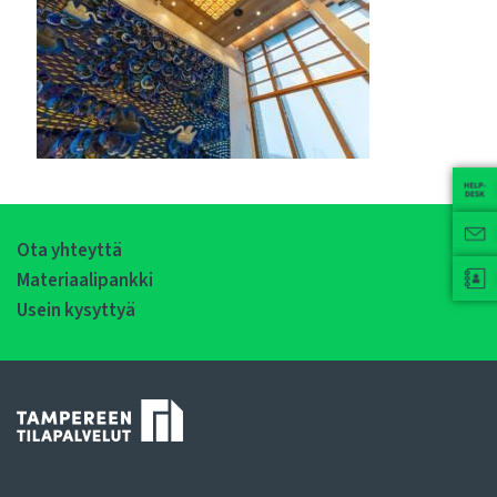
Ota yhteyttä
Materiaalipankki
Usein kysyttyä