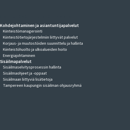
KIINTEISTÖKOHTEIDEN JOHTAMINEN
Kohdejohtaminen ja asiantuntijapalvelut
Kiinteistömanagerointi
Kiinteistötietojärjestelmiin liittyvät palvelut
Korjaus- ja muutostöiden suunnittelu ja hallinta
Kiinteistöhuolto ja ulkoalueiden hoito
Energiajohtaminen
Sisäilmapalvelut
Sisäilmaselvitysprosessin hallinta
Sisäilmaohjeet ja -oppaat
Sisäilmaan liittyviä lisätietoja
Tampereen kaupungin sisäilman ohjausryhmä