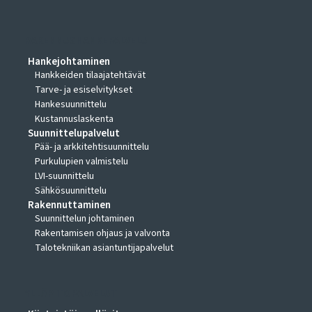
RAKENNUSHANKEPALVELUT
Hankejohtaminen
Hankkeiden tilaajatehtävät
Tarve- ja esiselvitykset
Hankesuunnittelu
Kustannuslaskenta
Suunnittelupalvelut
Pää- ja arkkitehtisuunnittelu
Purkulupien valmistelu
LVI-suunnittelu
Sähkösuunnittelu
Rakennuttaminen
Suunnittelun johtaminen
Rakentamisen ohjaus ja valvonta
Talotekniikan asiantuntijapalvelut
YLLÄPITOPALVELUT