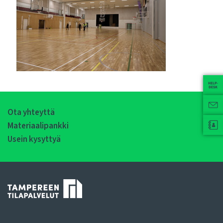
Ota yhteyttä
Materiaalipankki
Usein kysyttyä