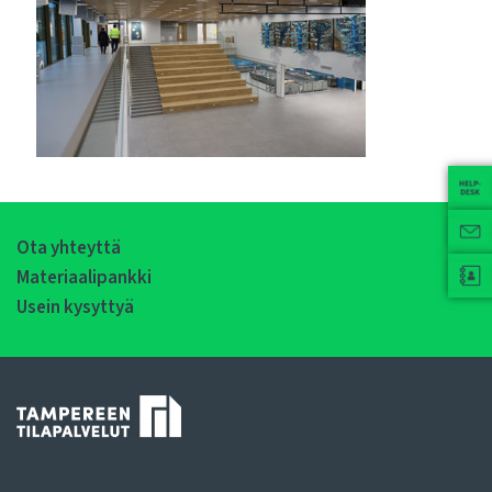
Ota yhteyttä
Materiaalipankki
Usein kysyttyä