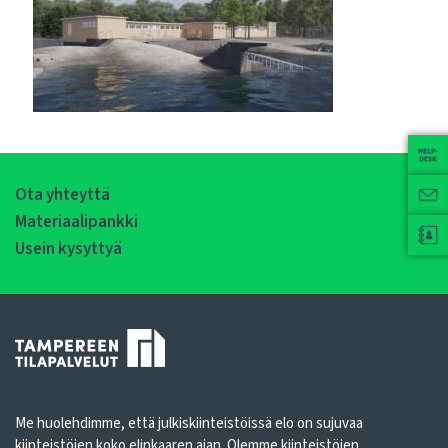
Ota yhteyttä
Materiaalipankki
Usein kysyttyä
Me huolehdimme, että julkiskiinteistöissä elo on sujuvaa
kiinteistöjen koko elinkaaren ajan. Olemme kiinteistöjen