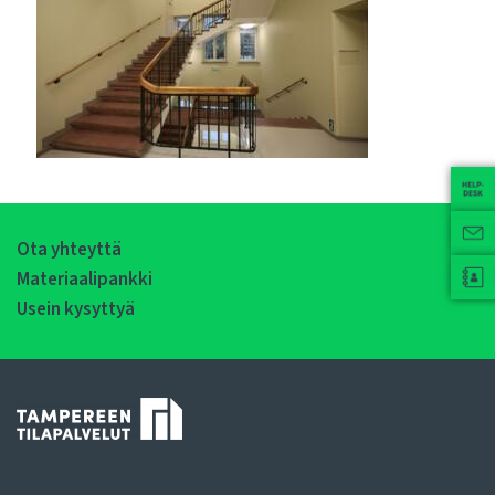
Ota yhteyttä
Materiaalipankki
Usein kysyttyä