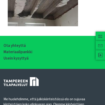
Ota yhteyttä
Materiaalipankki
Usein kysyttyä
Me huolehdimme, että julkiskiinteistöissä elo on sujuvaa
kiinteistöjen koko elinkaaren ajan. Olemme kiinteistöjen