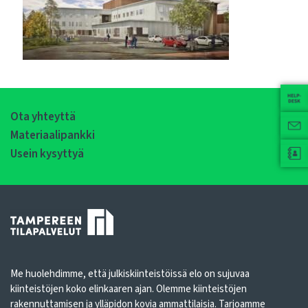
Ota yhteyttä
Materiaalipankki
Usein kysyttyä
Me huolehdimme, että julkiskiinteistöissä elo on sujuvaa
kiinteistöjen koko elinkaaren ajan. Olemme kiinteistöjen
rakennuttamisen ja ylläpidon kovia ammattilaisia. Tarjoamme