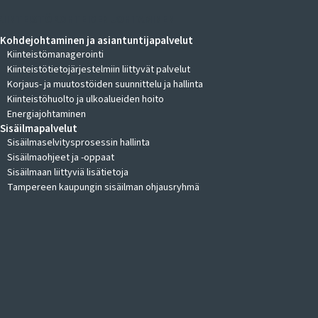
KIINTEISTÖKOHTEIDEN JOHTAMINEN
Kohdejohtaminen ja asiantuntijapalvelut
Kiinteistömanagerointi
Kiinteistötietojärjestelmiin liittyvät palvelut
Korjaus- ja muutostöiden suunnittelu ja hallinta
Kiinteistöhuolto ja ulkoalueiden hoito
Energiajohtaminen
Sisäilmapalvelut
Sisäilmaselvitysprosessin hallinta
Sisäilmaohjeet ja -oppaat
Sisäilmaan liittyviä lisätietoja
Tampereen kaupungin sisäilman ohjausryhmä