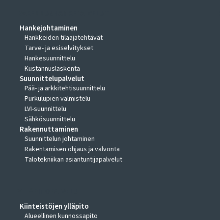
RAKENNUSHANKEPALVELUT
Hankejohtaminen
Hankkeiden tilaajatehtävät
Tarve- ja esiselvitykset
Hankesuunnittelu
Kustannuslaskenta
Suunnittelupalvelut
Pää- ja arkkitehtisuunnittelu
Purkulupien valmistelu
LVI-suunnittelu
Sähkösuunnittelu
Rakennuttaminen
Suunnittelun johtaminen
Rakentamisen ohjaus ja valvonta
Talotekniikan asiantuntijapalvelut
YLLÄPITOPALVELUT
Kiinteistöjen ylläpito
Alueellinen kunnossapito