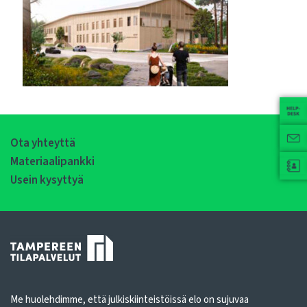
Ota yhteyttä
Materiaalipankki
Usein kysyttyä
Me huolehdimme, että julkiskiinteistöissä elo on sujuvaa