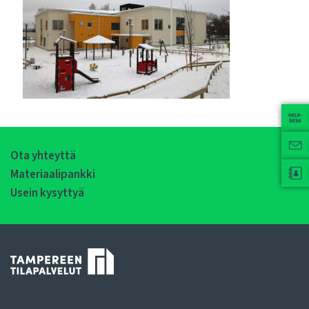
Ota yhteyttä
Materiaalipankki
Usein kysyttyä