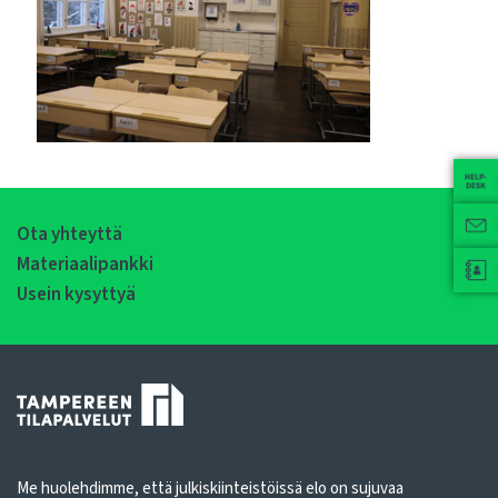
Ota yhteyttä
Materiaalipankki
Usein kysyttyä
Me huolehdimme, että julkiskiinteistöissä elo on sujuvaa