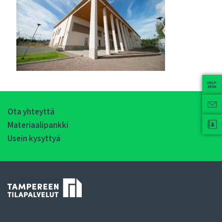
Ota yhteyttä
Materiaalipankki
Usein kysyttyä