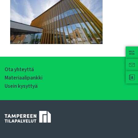
Ota yhteyttä
Materiaalipankki
Usein kysyttyä