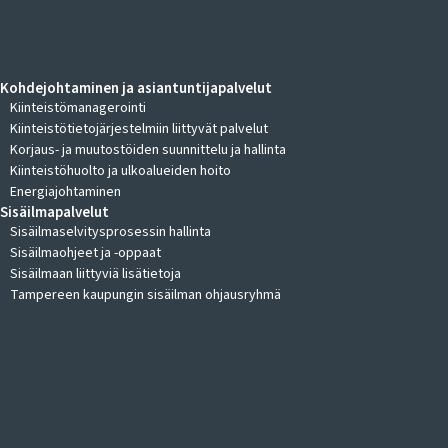
KIINTEISTÖKOHTEIDEN JOHTAMINEN
Kohdejohtaminen ja asiantuntijapalvelut
Kiinteistömanagerointi
Kiinteistötietojärjestelmiin liittyvät palvelut
Korjaus- ja muutostöiden suunnittelu ja hallinta
Kiinteistöhuolto ja ulkoalueiden hoito
Energiajohtaminen
Sisäilmapalvelut
Sisäilmaselvitysprosessin hallinta
Sisäilmaohjeet ja -oppaat
Sisäilmaan liittyviä lisätietoja
Tampereen kaupungin sisäilman ohjausryhmä