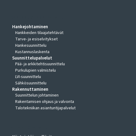
RAKENNUSHANKEPALVELUT
Hankejohtaminen
Hankkeiden tilaajatehtävät
Tarve- ja esiselvitykset
Hankesuunnittelu
Kustannuslaskenta
Suunnittelupalvelut
Pää- ja arkkitehtisuunnittelu
Purkulupien valmistelu
LVI-suunnittelu
Sähkösuunnittelu
Rakennuttaminen
Suunnittelun johtaminen
Rakentamisen ohjaus ja valvonta
Talotekniikan asiantuntijapalvelut
YLLÄPITOPALVELUT