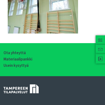
Ota yhteyttä
Materiaalipankki
Usein kysyttyä