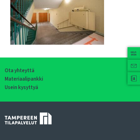
Ota yhteyttä
Materiaalipankki
Usein kysyttyä