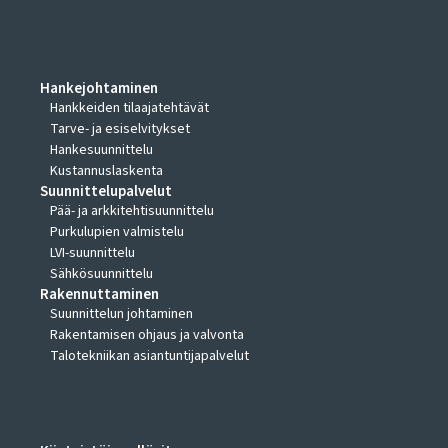
RAKENNUSHANKEPALVELUT
Hankejohtaminen
Hankkeiden tilaajatehtävät
Tarve- ja esiselvitykset
Hankesuunnittelu
Kustannuslaskenta
Suunnittelupalvelut
Pää- ja arkkitehtisuunnittelu
Purkulupien valmistelu
LVI-suunnittelu
Sähkösuunnittelu
Rakennuttaminen
Suunnittelun johtaminen
Rakentamisen ohjaus ja valvonta
Talotekniikan asiantuntijapalvelut
YLLÄPITOPALVELUT