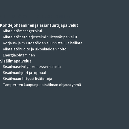
KIINTEISTÖKOHTEIDEN JOHTAMINEN
Kohdejohtaminen ja asiantuntijapalvelut
Kiinteistömanagerointi
Kiinteistötietojärjestelmiin liittyvät palvelut
Korjaus- ja muutostöiden suunnittelu ja hallinta
Kiinteistöhuolto ja ulkoalueiden hoito
Energiajohtaminen
Sisäilmapalvelut
Sisäilmaselvitysprosessin hallinta
Sisäilmaohjeet ja -oppaat
Sisäilmaan liittyviä lisätietoja
Tampereen kaupungin sisäilman ohjausryhmä