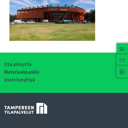
Ota yhteyttä
Materiaalipankki
Usein kysyttyä