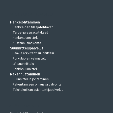
RAKENNUSHANKEPALVELUT
Hankejohtaminen
Hankkeiden tilaajatehtävät
Tarve- ja esiselvitykset
Hankesuunnittelu
Kustannuslaskenta
Suunnittelupalvelut
Pää- ja arkkitehtisuunnittelu
Purkulupien valmistelu
LVI-suunnittelu
Sähkösuunnittelu
Rakennuttaminen
Suunnittelun johtaminen
Rakentamisen ohjaus ja valvonta
Talotekniikan asiantuntijapalvelut
YLLÄPITOPALVELUT