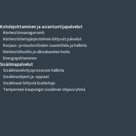
KIINTEISTÖKOHTEIDEN JOHTAMINEN
Kohdejohtaminen ja asiantuntijapalvelut
Kiinteistömanagerointi
Kiinteistötietojärjestelmiin liittyvät palvelut
Korjaus- ja muutostöiden suunnittelu ja hallinta
Kiinteistöhuolto ja ulkoalueiden hoito
Energiajohtaminen
Sisäilmapalvelut
Sisäilmaselvitysprosessin hallinta
Sisäilmaohjeet ja -oppaat
Sisäilmaan liittyviä lisätietoja
Tampereen kaupungin sisäilman ohjausryhmä