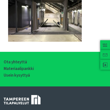
Ota yhteyttä
Materiaalipankki
Usein kysyttyä