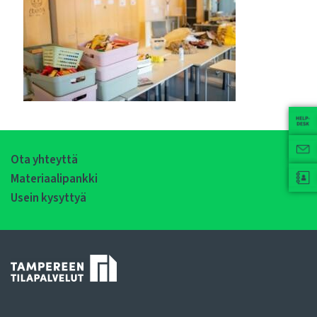
Ota yhteyttä
Materiaalipankki
Usein kysyttyä