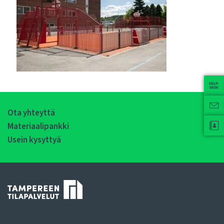
Ota yhteyttä
Materiaalipankki
Usein kysyttyä