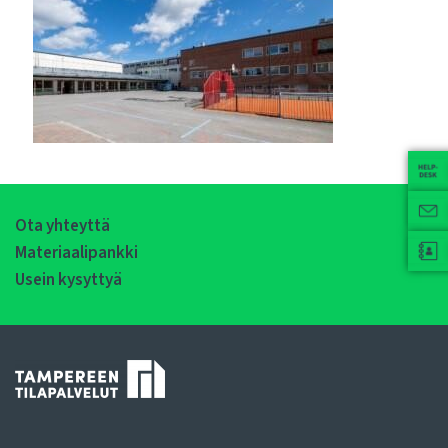
Ota yhteyttä
Materiaalipankki
Usein kysyttyä