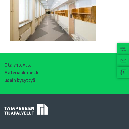
Ota yhteyttä
Materiaalipankki
Usein kysyttyä