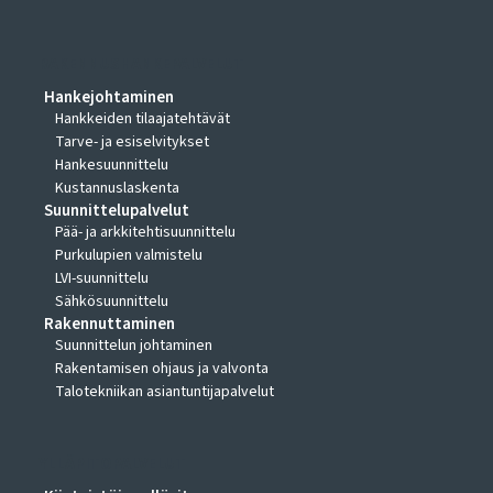
RAKENNUSHANKEPALVELUT
Hankejohtaminen
Hankkeiden tilaajatehtävät
Tarve- ja esiselvitykset
Hankesuunnittelu
Kustannuslaskenta
Suunnittelupalvelut
Pää- ja arkkitehtisuunnittelu
Purkulupien valmistelu
LVI-suunnittelu
Sähkösuunnittelu
Rakennuttaminen
Suunnittelun johtaminen
Rakentamisen ohjaus ja valvonta
Talotekniikan asiantuntijapalvelut
YLLÄPITOPALVELUT