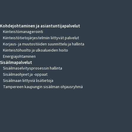
KIINTEISTÖKOHTEIDEN JOHTAMINEN
Kohdejohtaminen ja asiantuntijapalvelut
Kiinteistömanagerointi
Kiinteistötietojärjestelmiin liittyvät palvelut
Korjaus- ja muutostöiden suunnittelu ja hallinta
Kiinteistöhuolto ja ulkoalueiden hoito
Energiajohtaminen
Sisäilmapalvelut
Sisäilmaselvitysprosessin hallinta
Sisäilmaohjeet ja -oppaat
Sisäilmaan liittyviä lisätietoja
Tampereen kaupungin sisäilman ohjausryhmä