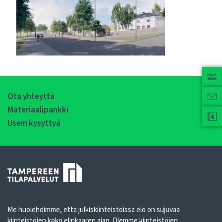
Ota yhteyttä
Materiaalipankki
Usein kysyttyä
Me huolehdimme, että julkiskiinteistöissä elo on sujuvaa
kiinteistöjen koko elinkaaren ajan. Olemme kiinteistöjen