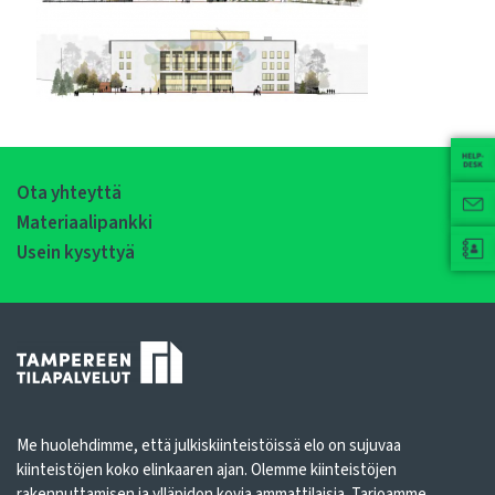
Ota yhteyttä
Materiaalipankki
Usein kysyttyä
Me huolehdimme, että julkiskiinteistöissä elo on sujuvaa
kiinteistöjen koko elinkaaren ajan. Olemme kiinteistöjen
rakennuttamisen ja ylläpidon kovia ammattilaisia. Tarjoamme