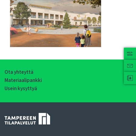
Ota yhteyttä
Materiaalipankki
Usein kysyttyä