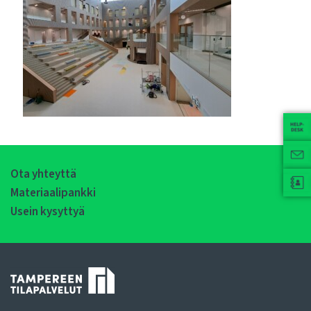
Ota yhteyttä
Materiaalipankki
Usein kysyttyä