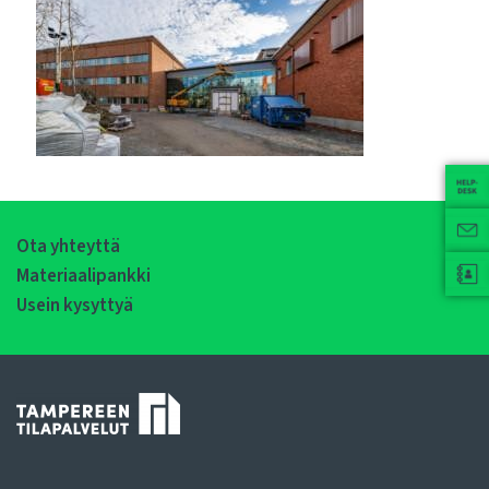
Ota yhteyttä
Materiaalipankki
Usein kysyttyä