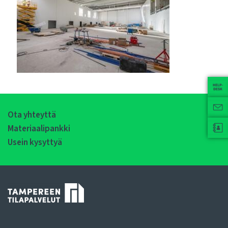
Ota yhteyttä
Materiaalipankki
Usein kysyttyä