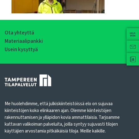
Ota yhteyttä
Materiaalipankki
Usein kysyttyä
Me huolehdimme, että julkiskiinteistöissä elo on sujuvaa
kiinteistöjen koko elinkaaren ajan. Olemme kiinteistöjen
rakennuttamisen ja ylläpidon kovia ammattilaisia. Tarjoamme
kattavan valikoiman palveluita, joilla syntyy sujuvasti tilojen
käyttäjien arvostamia pitkäikäisiä tiloja. Meille kaikille.