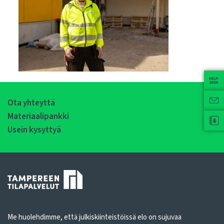
Ota yhteyttä
Materiaalipankki
Usein kysyttyä
Me huolehdimme, että julkiskiinteistöissä elo on sujuvaa