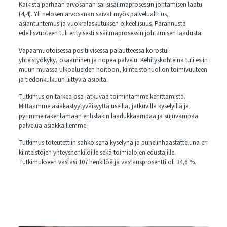
Kaikista parhaan arvosanan sai sisäilmaprosessin johtamisen laatu
(4,4). Yli nelosen arvosanan saivat myös palvelualttius,
asiantuntemus ja vuokralaskutuksen oikeellisuus. Parannusta
edellisvuoteen tuli erityisesti sisäilmaprosessin johtamisen laadusta.
Vapaamuotoisessa positiivisessa palautteessa korostui
yhteistyökyky, osaaminen ja nopea palvelu. Kehityskohteina tuli esiin
muun muassa ulkoalueiden hoitoon, kiinteistöhuollon toimivuuteen
ja tiedonkulkuun liittyviä asioita.
Tutkimus on tärkeä osa jatkuvaa toimintamme kehittämistä.
Mittaamme asiakastyytyväisyyttä useilla, jatkuvilla kyselyillä ja
pyrimme rakentamaan entistäkin laadukkaampaa ja sujuvampaa
palvelua asiakkaillemme.
Tutkimus toteutettiin sähköisenä kyselynä ja puhelinhaastatteluna eri
kiinteistöjen yhteyshenkilöille sekä toimialojen edustajille.
Tutkimukseen vastasi 107 henkilöä ja vastausprosentti oli 34,6 %.