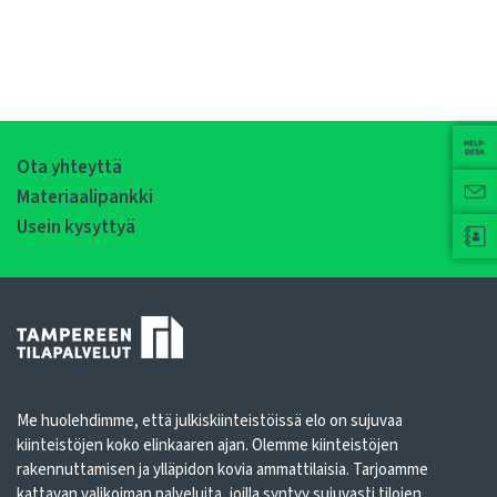
Ota yhteyttä
Materiaalipankki
Usein kysyttyä
Me huolehdimme, että julkiskiinteistöissä elo on sujuvaa
kiinteistöjen koko elinkaaren ajan. Olemme kiinteistöjen
rakennuttamisen ja ylläpidon kovia ammattilaisia. Tarjoamme
kattavan valikoiman palveluita, joilla syntyy sujuvasti tilojen